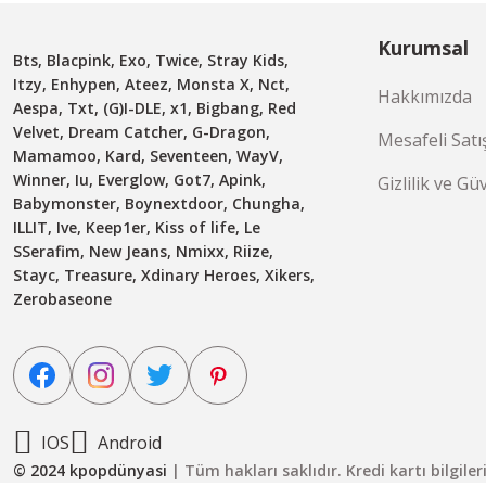
Kurumsal
Bts, Blacpink, Exo, Twice, Stray Kids,
Itzy, Enhypen, Ateez, Monsta X, Nct,
Hakkımızda
Aespa, Txt, (G)I-DLE, x1, Bigbang, Red
Velvet, Dream Catcher, G-Dragon,
Mesafeli Satı
Mamamoo, Kard, Seventeen, WayV,
Winner, Iu, Everglow, Got7, Apink,
Gizlilik ve Gü
Babymonster, Boynextdoor, Chungha,
ILLIT, Ive, Keep1er, Kiss of life, Le
SSerafim, New Jeans, Nmixx, Riize,
Stayc, Treasure, Xdinary Heroes, Xikers,
Zerobaseone
IOS
Android
© 2024 kpopdünyasi
| Tüm hakları saklıdır. Kredi kartı bilgile