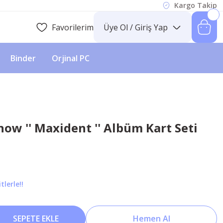
Kargo Takip
Favorilerim
Üye Ol / Giriş Yap
Binder
Orjinal PC
ow '' Maxident '' Albüm Kart Seti
lerle!!
SEPETE EKLE
Hemen Al