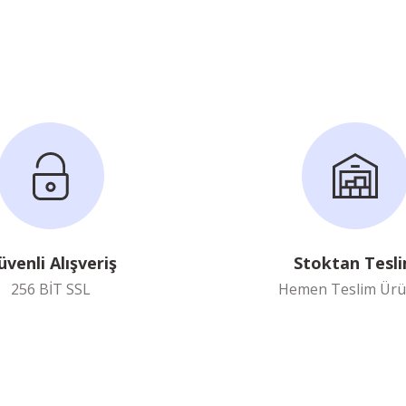
Yorum Yaz
Soru Sor
üvenli Alışveriş
Stoktan Tesl
256 BİT SSL
Hemen Teslim Ürü