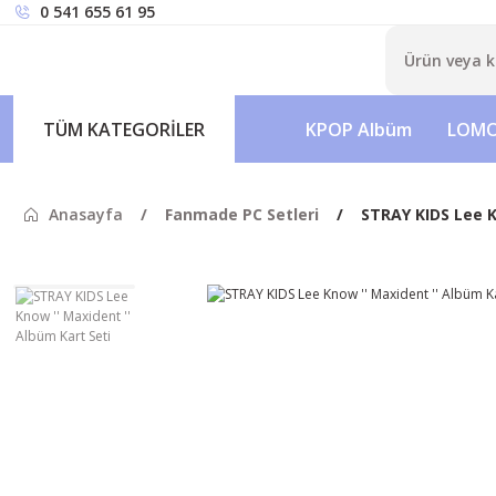
0 541 655 61 95
TÜM KATEGORİLER
KPOP Albüm
LOMO
Anasayfa
Fanmade PC Setleri
STRAY KIDS Lee K