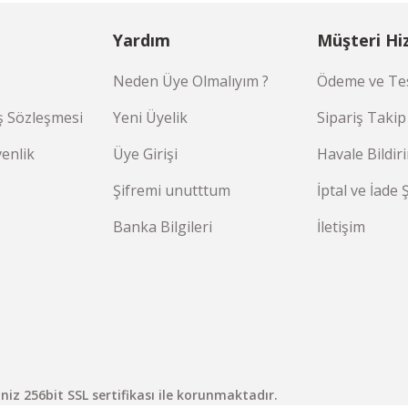
Yardım
Müşteri Hi
Neden Üye Olmalıyım ?
Ödeme ve Tes
ş Sözleşmesi
Yeni Üyelik
Sipariş Takip
venlik
Üye Girişi
Havale Bildi
Şifremi unutttum
İptal ve İade 
Banka Bilgileri
İletişim
riniz 256bit SSL sertifikası ile korunmaktadır.