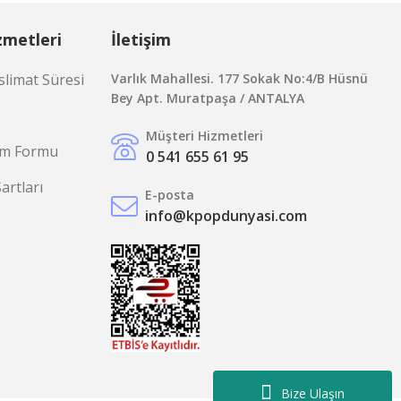
zmetleri
İletişim
limat Süresi
Varlık Mahallesi. 177 Sokak No:4/B Hüsnü
Bey Apt. Muratpaşa / ANTALYA
Müşteri Hizmetleri
rim Formu
0 541 655 61 95
Şartları
E-posta
info@kpopdunyasi.com
Bize Ulaşın