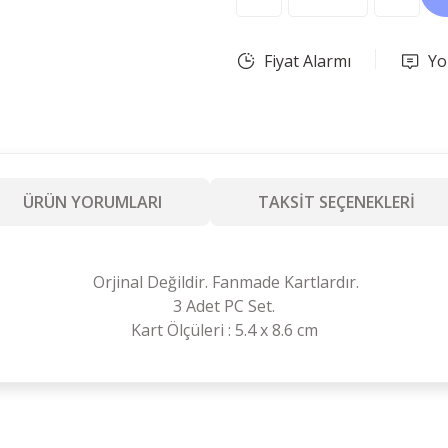
Fiyat Alarmı
Yo
ÜRÜN YORUMLARI
TAKSİT SEÇENEKLERİ
Orjinal Değildir. Fanmade Kartlardır.
3 Adet PC Set.
Kart Ölçüleri : 5.4 x 8.6 cm
Ürün hakkında henüz soru sorulmamış.
Bu ürüne ilk yorumu siz yapın!