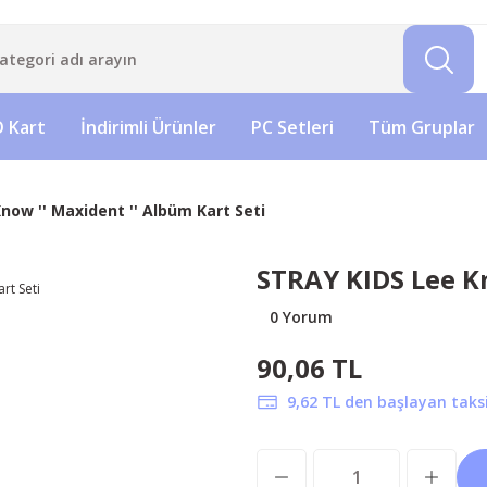
 Kart
İndirimli Ürünler
PC Setleri
Tüm Gruplar
now '' Maxident '' Albüm Kart Seti
STRAY KIDS Lee Kn
0 Yorum
90,06 TL
9,62 TL den başlayan taksit