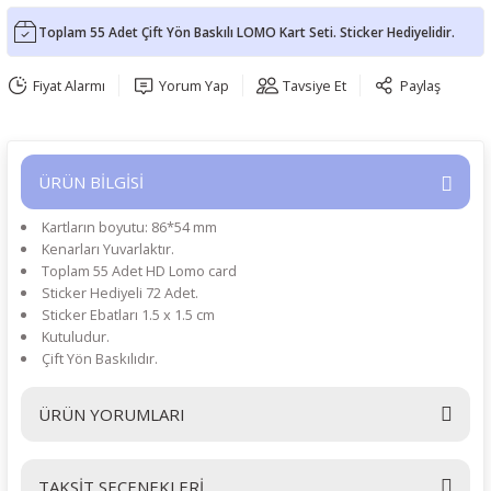
Toplam 55 Adet Çift Yön Baskılı LOMO Kart Seti. Sticker Hediyelidir.
Fiyat Alarmı
Yorum Yap
Tavsiye Et
Paylaş
ÜRÜN BİLGİSİ
Kartların boyutu: 86*54 mm
Kenarları Yuvarlaktır.
Toplam 55 Adet HD Lomo card
Sticker Hediyeli 72 Adet.
Sticker Ebatları 1.5 x 1.5 cm
Kutuludur.
Çift Yön Baskılıdır.
ÜRÜN YORUMLARI
TAKSİT SEÇENEKLERİ