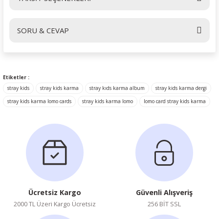
Bu ürüne ilk yorumu siz yapın!
SORU & CEVAP
Yorum Yaz
Ürün hakkında henüz soru sorulmamış.
Etiketler :
stray kids
stray kids karma
stray kıds karma album
stray kids karma dergi
Soru Sor
stray kids karma lomo cards
stray kids karma lomo
lomo card stray kids karma
Ücretsiz Kargo
Güvenli Alışveriş
2000 TL Üzeri Kargo Ücretsiz
256 BİT SSL