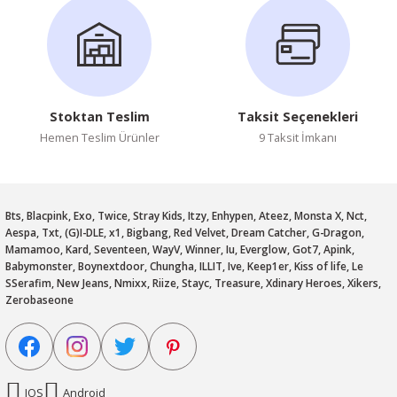
Stoktan Teslim
Taksit Seçenekleri
Hemen Teslim Ürünler
9 Taksit İmkanı
Bts, Blacpink, Exo, Twice, Stray Kids, Itzy, Enhypen, Ateez, Monsta X, Nct,
Aespa, Txt, (G)I-DLE, x1, Bigbang, Red Velvet, Dream Catcher, G-Dragon,
Mamamoo, Kard, Seventeen, WayV, Winner, Iu, Everglow, Got7, Apink,
Babymonster, Boynextdoor, Chungha, ILLIT, Ive, Keep1er, Kiss of life, Le
SSerafim, New Jeans, Nmixx, Riize, Stayc, Treasure, Xdinary Heroes, Xikers,
Zerobaseone
IOS
Android