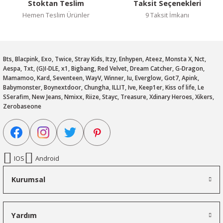
Stoktan Teslim
Taksit Seçenekleri
Hemen Teslim Ürünler
9 Taksit İmkanı
Bts, Blacpink, Exo, Twice, Stray Kids, Itzy, Enhypen, Ateez, Monsta X, Nct,
Aespa, Txt, (G)I-DLE, x1, Bigbang, Red Velvet, Dream Catcher, G-Dragon,
Mamamoo, Kard, Seventeen, WayV, Winner, Iu, Everglow, Got7, Apink,
Babymonster, Boynextdoor, Chungha, ILLIT, Ive, Keep1er, Kiss of life, Le
SSerafim, New Jeans, Nmixx, Riize, Stayc, Treasure, Xdinary Heroes, Xikers,
Zerobaseone
IOS
Android
Kurumsal
Yardım