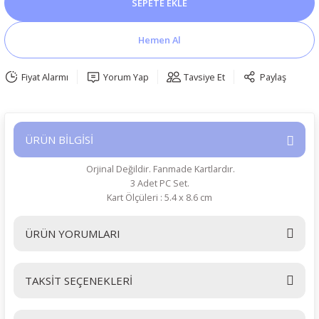
SEPETE EKLE
Hemen Al
Fiyat Alarmı
Yorum Yap
Tavsiye Et
Paylaş
ÜRÜN BİLGİSİ
Orjinal Değildir. Fanmade Kartlardır.
3 Adet PC Set.
Kart Ölçüleri : 5.4 x 8.6 cm
ÜRÜN YORUMLARI
TAKSİT SEÇENEKLERİ
Bu ürüne ilk yorumu siz yapın!