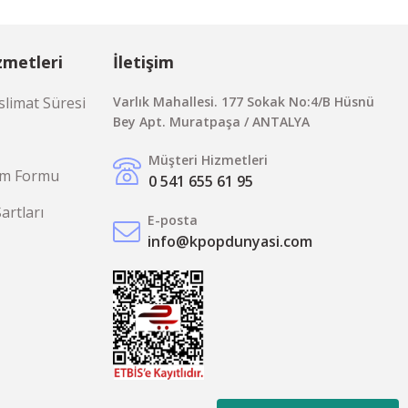
zmetleri
İletişim
limat Süresi
Varlık Mahallesi. 177 Sokak No:4/B Hüsnü
Bey Apt. Muratpaşa / ANTALYA
Müşteri Hizmetleri
rim Formu
0 541 655 61 95
Şartları
E-posta
info@kpopdunyasi.com