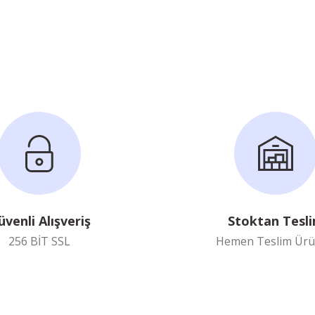
Yorum Yaz
Soru Sor
üvenli Alışveriş
Stoktan Tesl
256 BİT SSL
Hemen Teslim Ürü