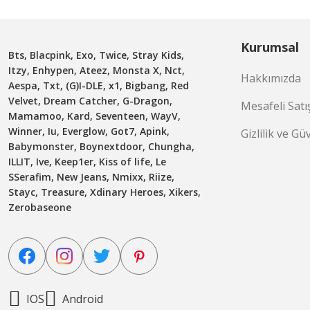
Kurumsal
Bts, Blacpink, Exo, Twice, Stray Kids,
Itzy, Enhypen, Ateez, Monsta X, Nct,
Hakkımızda
Aespa, Txt, (G)I-DLE, x1, Bigbang, Red
Velvet, Dream Catcher, G-Dragon,
Mesafeli Satı
Mamamoo, Kard, Seventeen, WayV,
Winner, Iu, Everglow, Got7, Apink,
Gizlilik ve Gü
Babymonster, Boynextdoor, Chungha,
ILLIT, Ive, Keep1er, Kiss of life, Le
SSerafim, New Jeans, Nmixx, Riize,
Stayc, Treasure, Xdinary Heroes, Xikers,
Zerobaseone
IOS
Android