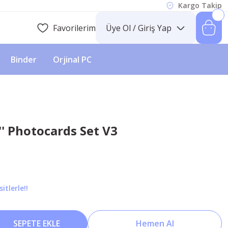
Kargo Takip
Favorilerim
Üye Ol / Giriş Yap
Binder
Orjinal PC
 '' Photocards Set V3
itlerle!!
SEPETE EKLE
Hemen Al