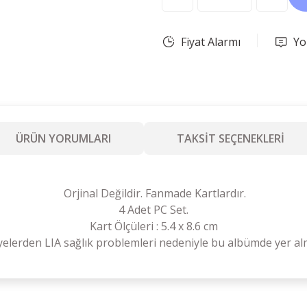
Fiyat Alarmı
Yo
ÜRÜN YORUMLARI
TAKSİT SEÇENEKLERİ
Orjinal Değildir. Fanmade Kartlardır.
4 Adet PC Set.
Kart Ölçüleri : 5.4 x 8.6 cm
elerden LIA sağlık problemleri nedeniyle bu albümde yer al
Ürün hakkında henüz soru sorulmamış.
Bu ürüne ilk yorumu siz yapın!