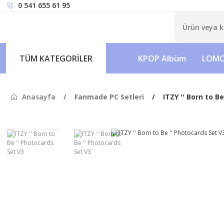
0 541 655 61 95
TÜM KATEGORİLER
KPOP Albüm
LOMO
Anasayfa
Fanmade PC Setleri
ITZY '' Born to B