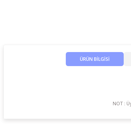
ÜRÜN BİLGİSİ
NOT : Üy