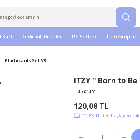
 Kart
İndirimli Ürünler
PC Setleri
Tüm Gruplar
e '' Photocards Set V3
ITZY '' Born to Be
0 Yorum
120,08 TL
12,83 TL den başlayan taks