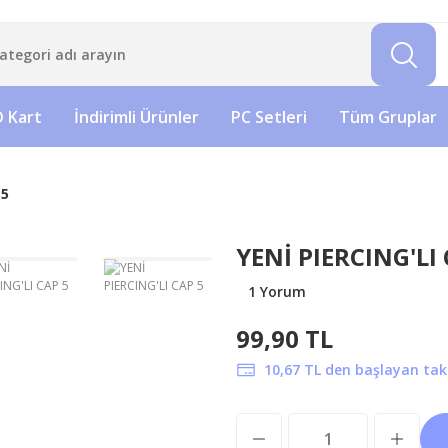
 Kart
İndirimli Ürünler
PC Setleri
Tüm Gruplar
 5
YENİ PIERCING'LI 
1 Yorum
99,90 TL
10,67 TL den başlayan taks