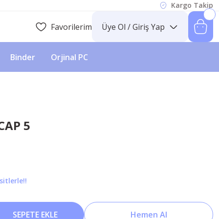
Kargo Takip
Favorilerim
Üye Ol / Giriş Yap
Binder
Orjinal PC
CAP 5
itlerle!!
SEPETE EKLE
Hemen Al