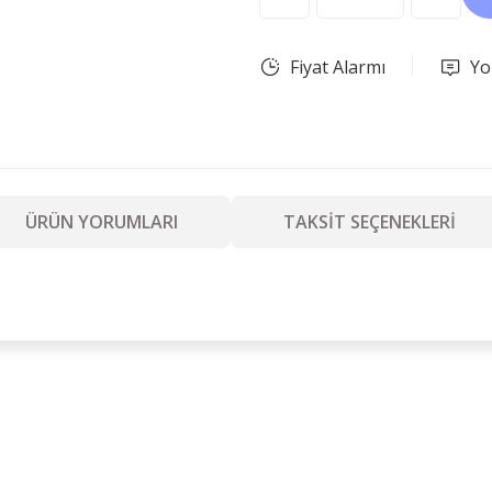
Fiyat Alarmı
Yo
ÜRÜN YORUMLARI
TAKSİT SEÇENEKLERİ
Ürün hakkında henüz soru sorulmamış.
Soru Sor