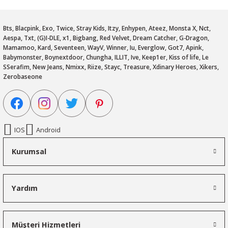
Bts, Blacpink, Exo, Twice, Stray Kids, Itzy, Enhypen, Ateez, Monsta X, Nct,
Aespa, Txt, (G)I-DLE, x1, Bigbang, Red Velvet, Dream Catcher, G-Dragon,
Mamamoo, Kard, Seventeen, WayV, Winner, Iu, Everglow, Got7, Apink,
Babymonster, Boynextdoor, Chungha, ILLIT, Ive, Keep1er, Kiss of life, Le
SSerafim, New Jeans, Nmixx, Riize, Stayc, Treasure, Xdinary Heroes, Xikers,
Zerobaseone
IOS
Android
Kurumsal
Yardım
Müşteri Hizmetleri