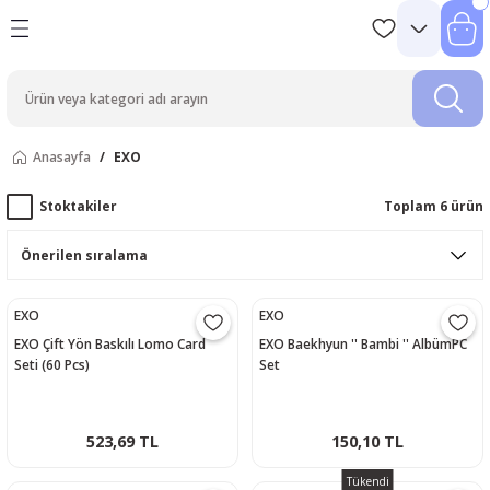
Anasayfa
EXO
Stoktakiler
Toplam 6 ürün
EXO
EXO
EXO Çift Yön Baskılı Lomo Card
EXO Baekhyun '' Bambi '' AlbümPC
Seti (60 Pcs)
Set
523,69 TL
150,10 TL
Tükendi