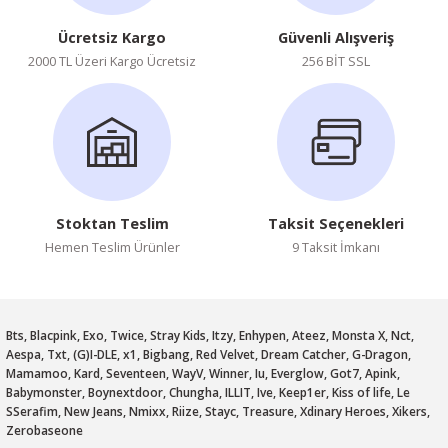
Ücretsiz Kargo
Güvenli Alışveriş
2000 TL Üzeri Kargo Ücretsiz
256 BİT SSL
Stoktan Teslim
Taksit Seçenekleri
Hemen Teslim Ürünler
9 Taksit İmkanı
Bts, Blacpink, Exo, Twice, Stray Kids, Itzy, Enhypen, Ateez, Monsta X, Nct,
Aespa, Txt, (G)I-DLE, x1, Bigbang, Red Velvet, Dream Catcher, G-Dragon,
Mamamoo, Kard, Seventeen, WayV, Winner, Iu, Everglow, Got7, Apink,
Babymonster, Boynextdoor, Chungha, ILLIT, Ive, Keep1er, Kiss of life, Le
SSerafim, New Jeans, Nmixx, Riize, Stayc, Treasure, Xdinary Heroes, Xikers,
Zerobaseone