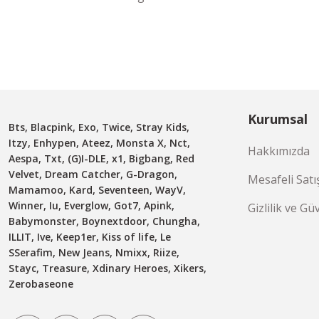
Kurumsal
Bts, Blacpink, Exo, Twice, Stray Kids,
Itzy, Enhypen, Ateez, Monsta X, Nct,
Hakkımızda
Aespa, Txt, (G)I-DLE, x1, Bigbang, Red
Velvet, Dream Catcher, G-Dragon,
Mesafeli Satı
Mamamoo, Kard, Seventeen, WayV,
Winner, Iu, Everglow, Got7, Apink,
Gizlilik ve Gü
Babymonster, Boynextdoor, Chungha,
ILLIT, Ive, Keep1er, Kiss of life, Le
SSerafim, New Jeans, Nmixx, Riize,
Stayc, Treasure, Xdinary Heroes, Xikers,
Zerobaseone