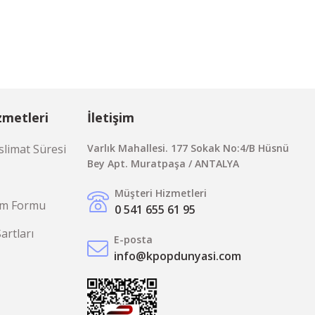
zmetleri
İletişim
limat Süresi
Varlık Mahallesi. 177 Sokak No:4/B Hüsnü
Bey Apt. Muratpaşa / ANTALYA
Müşteri Hizmetleri
rim Formu
0 541 655 61 95
Şartları
E-posta
info@kpopdunyasi.com