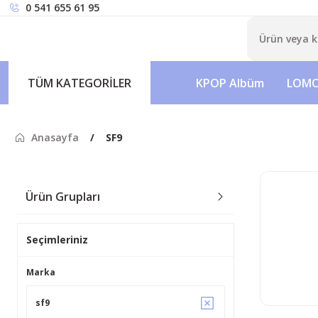
0 541 655 61 95
TÜM KATEGORİLER
KPOP Albüm
LOMO
Anasayfa
SF9
Ürün Grupları
Seçimleriniz
Marka
sf9