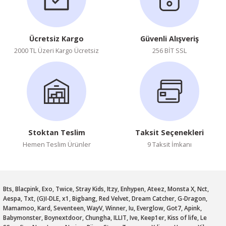
Ücretsiz Kargo
Güvenli Alışveriş
2000 TL Üzeri Kargo Ücretsiz
256 BİT SSL
Stoktan Teslim
Taksit Seçenekleri
Hemen Teslim Ürünler
9 Taksit İmkanı
Bts, Blacpink, Exo, Twice, Stray Kids, Itzy, Enhypen, Ateez, Monsta X, Nct,
Aespa, Txt, (G)I-DLE, x1, Bigbang, Red Velvet, Dream Catcher, G-Dragon,
Mamamoo, Kard, Seventeen, WayV, Winner, Iu, Everglow, Got7, Apink,
Babymonster, Boynextdoor, Chungha, ILLIT, Ive, Keep1er, Kiss of life, Le