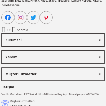
SSerafim, New Jeans, Nmixx, Riize, Stayc, Treasure, Xdinary Heroes, Xikers,
Zerobaseone
IOS
Android
Kurumsal
Yardım
Müşteri Hizmetleri
İletişim
Varlık Mahallesi. 177 Sokak No:4/B Hüsnü Bey Apt. Muratpaşa / ANTALYA
Müşteri Hizmetleri
0 541 655 61 95