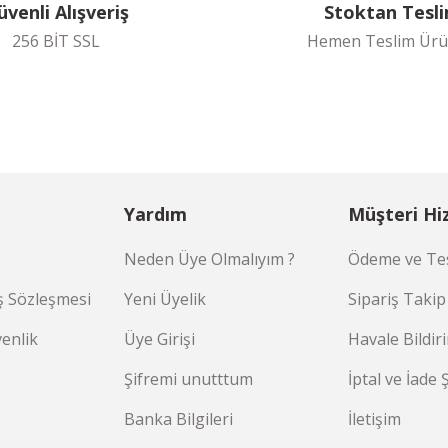
üvenli Alışveriş
Stoktan Tesl
256 BİT SSL
Hemen Teslim Ürü
Yardım
Müşteri Hi
Neden Üye Olmalıyım ?
Ödeme ve Tes
ş Sözleşmesi
Yeni Üyelik
Sipariş Takip
venlik
Üye Girişi
Havale Bildi
Şifremi unutttum
İptal ve İade 
Banka Bilgileri
İletişim