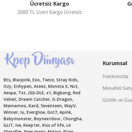
Ücretsiz Kargo
G
2000 TL Üzeri Kargo Ücretsiz
Kurumsal
Hakkımızda
Bts, Blacpink, Exo, Twice, Stray Kids,
Itzy, Enhypen, Ateez, Monsta X, Nct,
Mesafeli Satı
Aespa, Txt, (G)I-DLE, x1, Bigbang, Red
Velvet, Dream Catcher, G-Dragon,
Gizlilik ve Gü
Mamamoo, Kard, Seventeen, WayV,
Winner, Iu, Everglow, Got7, Apink,
Babymonster, Boynextdoor, Chungha,
ILLIT, Ive, Keep1er, Kiss of life, Le
SSerafim, New Jeans, Nmixx, Riize,