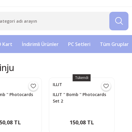
 Kart
İndirimli Ürünler
PC Setleri
Tüm Gruplar
Minju
Tükendi
ILLIT
omb '' Photocards
ILLIT '' Bomb '' Photocards
Set 2
50,08 TL
150,08 TL