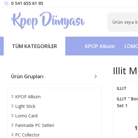
0 541 655 61 95
TÜM KATEGORİLER
KPOP Albüm
LOMO
Illit 
Ürün Grupları
ILLIT
KPOP Albüm
ILLIT '' B
Set 1
Light Stick
Lomo Card
Fanmade PC Setleri
1
PC Collector