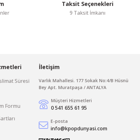
im
Taksit Seçenekleri
nler
9 Taksit İmkanı
zmetleri
İletişim
limat Süresi
Varlık Mahallesi. 177 Sokak No:4/B Hüsnü
Bey Apt. Muratpaşa / ANTALYA
Müşteri Hizmetleri
rim Formu
0 541 655 61 95
Şartları
E-posta
info@kpopdunyasi.com