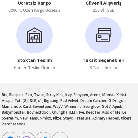
Ücretsiz Kargo
Güvenli Alışveriş
2000 TL Üzeri Kargo Ücretsiz
256 BİT SSL
Stoktan Teslim
Taksit Seçenekleri
Hemen Teslim Ürünler
9 Taksit İmkanı
Bts, Blacpink, Exo, Twice, Stray Kids, Itzy, Enhypen, Ateez, Monsta X, Nct,
Aespa, Txt, (G)I-DLE, x1, Bigbang, Red Velvet, Dream Catcher, G-Dragon,
Mamamoo, Kard, Seventeen, WayV, Winner, Iu, Everglow, Got7, Apink,
Babymonster, Boynextdoor, Chungha, ILLIT, Ive, Keep1er, Kiss of life, Le
SSerafim, New Jeans, Nmixx, Riize, Stayc, Treasure, Xdinary Heroes, Xikers,
Zerobaseone