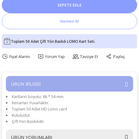
SEPETE EKLE
Hemen Al
Toplam 50 Adet Çift Yön Baskılı LOMO Kart Seti.
Fiyat Alarmı
Yorum Yap
Tavsiye Et
Paylaş
ÜRÜN BİLGİSİ
Kartların boyutu: 86 * 54 mm.
Kenarları Yuvarlaktır.
Toplam 50 Adet HD Lomo card
Kutuludur.
Çift Yön Baskılıdır.
ÜRÜN YORUMLARI