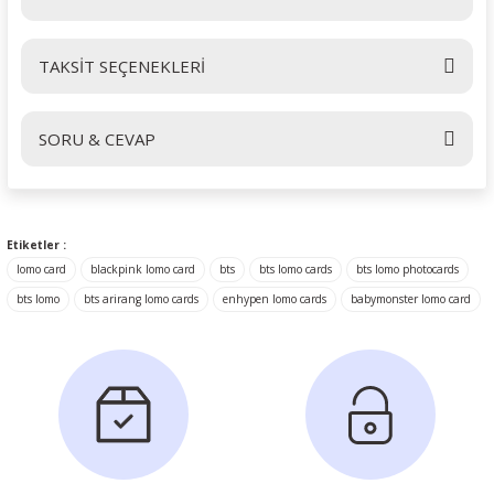
TAKSİT SEÇENEKLERİ
Bu ürüne ilk yorumu siz yapın!
SORU & CEVAP
Yorum Yaz
Ürün hakkında henüz soru sorulmamış.
Etiketler :
lomo card
blackpink lomo card
bts
bts lomo cards
bts lomo photocards
Soru Sor
bts lomo
bts arirang lomo cards
enhypen lomo cards
babymonster lomo card