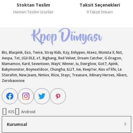
Stoktan Teslim
Taksit Seçenekleri
Hemen Teslim Ürünler
9 Taksit İmkanı
Bts, Blacpink, Exo, Twice, Stray Kids, Itzy, Enhypen, Ateez, Monsta X, Nct,
Aespa, Txt, (G)I-DLE, x1, Bigbang, Red Velvet, Dream Catcher, G-Dragon,
Mamamoo, Kard, Seventeen, WayV, Winner, Iu, Everglow, Got7, Apink,
Babymonster, Boynextdoor, Chungha, ILLIT, Ive, Keep1er, Kiss of life, Le
SSerafim, New Jeans, Nmixx, Riize, Stayc, Treasure, Xdinary Heroes, Xikers,
Zerobaseone
IOS
Android
Kurumsal