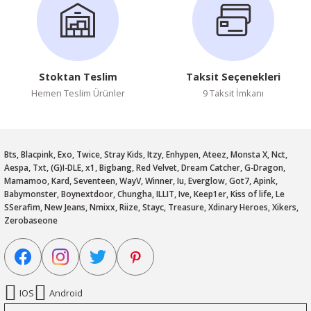
Stoktan Teslim
Taksit Seçenekleri
Hemen Teslim Ürünler
9 Taksit İmkanı
Bts, Blacpink, Exo, Twice, Stray Kids, Itzy, Enhypen, Ateez, Monsta X, Nct,
Aespa, Txt, (G)I-DLE, x1, Bigbang, Red Velvet, Dream Catcher, G-Dragon,
Mamamoo, Kard, Seventeen, WayV, Winner, Iu, Everglow, Got7, Apink,
Babymonster, Boynextdoor, Chungha, ILLIT, Ive, Keep1er, Kiss of life, Le
SSerafim, New Jeans, Nmixx, Riize, Stayc, Treasure, Xdinary Heroes, Xikers,
Zerobaseone
IOS
Android